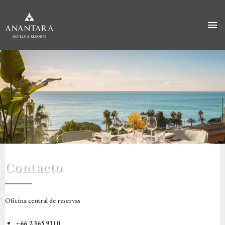
Pasar
al
contenido
principal
Contacto
Oficina central de reservas
+66 2 365 9110