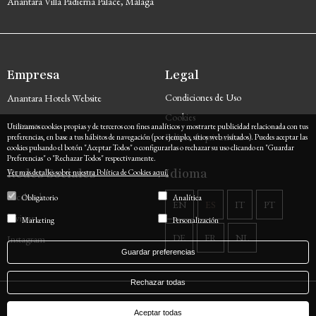
Anantara Villa Padierna Palace, Málaga
Empresa
Legal
Condiciones de Uso
Anantara Hotels Website
Cookies
Contacto
Utilizamos cookies propias y de terceros con fines analíticos y mostrarte publicidad relacionada con tus
Política de privacidad
preferencias, en base a tus hábitos de navegación (por ejemplo, sitios web visitados). Puedes aceptar las
cookies pulsando el botón "Aceptar Todos" o configurarlas o rechazar su uso clicando en "Guardar
Preferencias" o "Rechazar Todos" respectivamente.
Redes Sociales
Idioma
Ver mas detalles sobre nuestra Política de Cookies aquí.
Facebook
Obligatorio
Analítica
EN
ES
IT
PT
Twitter
Marketing
Personalización
DE
FR
NL
Instagram
Guardar preferencias
Rechazar todas
Powered by
Hotel Treats
Aceptar todas