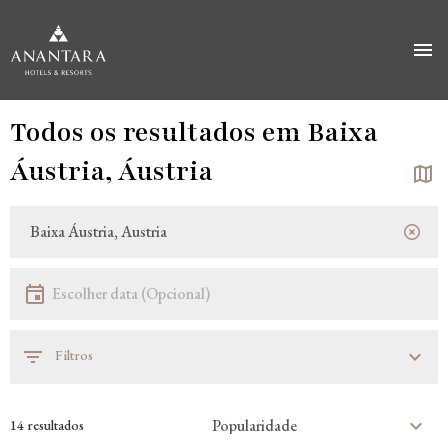
Saltar
Todos os resultados em Baixa
para
o
Áustria, Áustria
conteúdo
principal
Localização
Localização
Data
Escolher data
Filtros
14 resultados