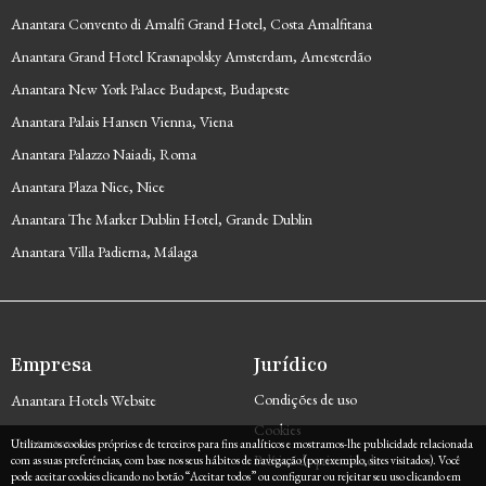
Anantara Convento di Amalfi Grand Hotel, Costa Amalfitana
Anantara Grand Hotel Krasnapolsky Amsterdam, Amesterdão
Anantara New York Palace Budapest, Budapeste
Anantara Palais Hansen Vienna, Viena
Anantara Palazzo Naiadi, Roma
Anantara Plaza Nice, Nice
Anantara The Marker Dublin Hotel, Grande Dublin
Anantara Villa Padierna, Málaga
Empresa
Jurídico
Condições de uso
Anantara Hotels Website
Cookies
Contactar-nos
Utilizamos cookies próprios e de terceiros para fins analíticos e mostramos-lhe publicidade relacionada
Política de privacidade
com as suas preferências, com base nos seus hábitos de navegação (por exemplo, sites visitados). Você
pode aceitar cookies clicando no botão “Aceitar todos” ou configurar ou rejeitar seu uso clicando em