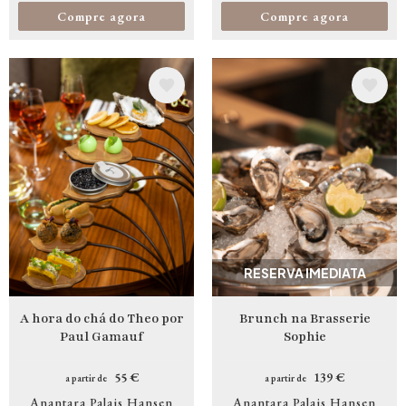
Compre agora
Compre agora
Imagem
Imagem
RESERVA IMEDIATA
A hora do chá do Theo por
Brunch na Brasserie
Paul Gamauf
Sophie
55 €
139 €
a partir de
a partir de
Anantara Palais Hansen
Anantara Palais Hansen