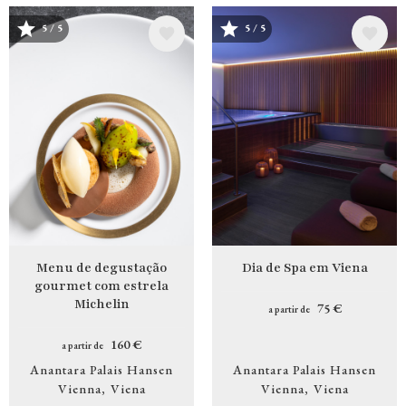
5 / 5
5 / 5
Imagem
Imagem
Menu de degustação
Dia de Spa em Viena
gourmet com estrela
Michelin
75 €
a partir de
160 €
a partir de
Anantara Palais Hansen
Anantara Palais Hansen
Vienna
Viena
Vienna
Viena