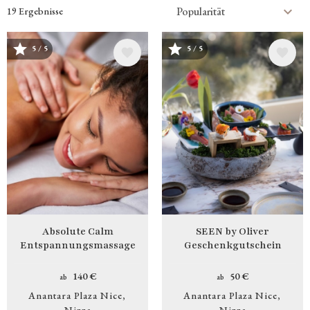
19 Ergebnisse
5 / 5
5 / 5
Bild
Bild
Absolute Calm
SEEN by Oliver
Entspannungsmassage
Geschenkgutschein
140 €
50 €
ab
ab
Anantara Plaza Nice
Anantara Plaza Nice
Nizza
Nizza