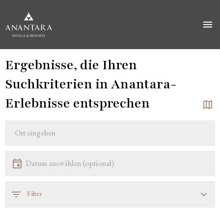
Direkt
Ergebnisse, die Ihren
zum
Inhalt
Suchkriterien in Anantara-
Erlebnisse entsprechen
Standort
Lokalität
Datum
Datum auswählen
Filter