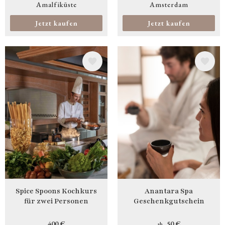
Amalfiküste
Amsterdam
Jetzt kaufen
Jetzt kaufen
Bild
Bild
Spice Spoons Kochkurs
Anantara Spa
für zwei Personen
Geschenkgutschein
400 €
50 €
ab