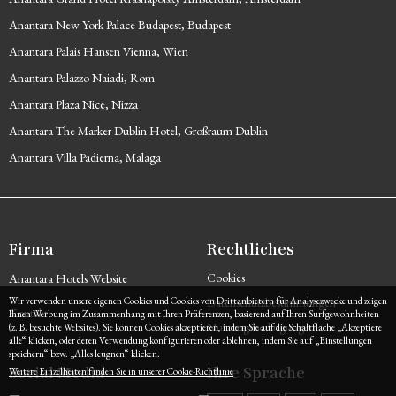
Anantara New York Palace Budapest, Budapest
Anantara Palais Hansen Vienna, Wien
Anantara Palazzo Naiadi, Rom
Anantara Plaza Nice, Nizza
Anantara The Marker Dublin Hotel, Großraum Dublin
Anantara Villa Padierna, Malaga
Firma
Rechtliches
Cookies
Anantara Hotels Website
Wir verwenden unsere eigenen Cookies und Cookies von Drittanbietern für Analysezwecke und zeigen
Datenschutzbestimmungen
Kontakt
Ihnen Werbung im Zusammenhang mit Ihren Präferenzen, basierend auf Ihren Surfgewohnheiten
Nutzungsbedingungen
(z. B. besuchte Websites). Sie können Cookies akzeptieren, indem Sie auf die Schaltfläche „Akzeptiere
alle“ klicken, oder deren Verwendung konfigurieren oder ablehnen, indem Sie auf „Einstellungen
speichern“ bzw. „Alles leugnen“ klicken.
Social Media
Ihre Sprache
Weitere Einzelheiten finden Sie in unserer Cookie-Richtlinie