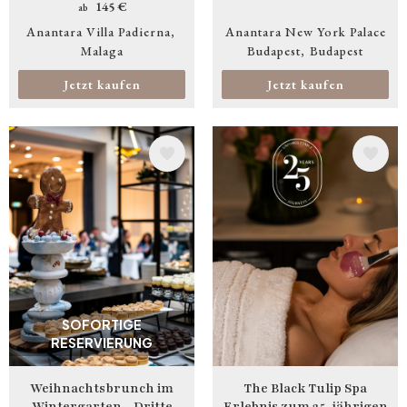
145 €
ab
Anantara Villa Padierna
Anantara New York Palace
Malaga
Budapest
Budapest
Jetzt kaufen
Jetzt kaufen
Bild
Bild
SOFORTIGE
RESERVIERUNG
Weihnachtsbrunch im
The Black Tulip Spa
Wintergarten - Dritte
Erlebnis zum 25-jährigen