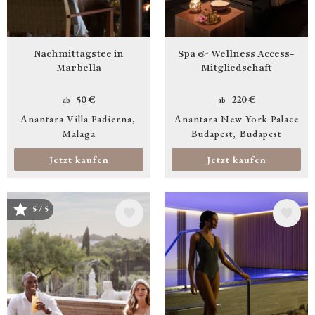
Nachmittagstee in
Spa & Wellness Access-
Marbella
Mitgliedschaft
50 €
220 €
ab
ab
Anantara Villa Padierna
Anantara New York Palace
Malaga
Budapest
Budapest
Jetzt kaufen
Jetzt kaufen
5 / 5
Bild
Bild