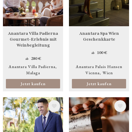
Anantara Villa Padierna
Anantara Spa Wien
Gourmet-Erlebnis mit
Geschenkkarte
Weinbegleitung
100 €
ab
280 €
ab
Anantara Villa Padierna
Anantara Palais Hansen
Malaga
Vienna
Wien
Jetzt kaufen
Jetzt kaufen
Bild
Bild