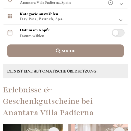
Rom, Italien
Amsterdam, Niederlande
Nizza, Frankreich
Kategorie auswählen
Budapest, Ungarn
Day Pass, Brunch, Spa...
Faro, Portugal
Großraum Dublin, Irland
Datum im Kopf?
Wien, Österreich
Amalfiküste, Italien
SUCHE
DIES IST EINE AUTOMATISCHE ÜBERSETZUNG.
Erlebnisse &
Geschenkgutscheine bei
Anantara Villa Padierna