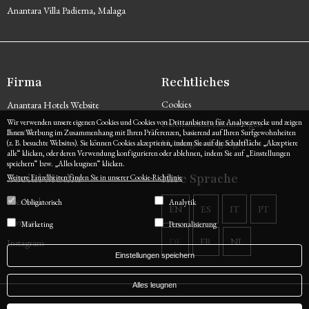
Anantara Villa Padierna, Malaga
Firma
Rechtliches
Cookies
Anantara Hotels Website
Wir verwenden unsere eigenen Cookies und Cookies von Drittanbietern für Analysezwecke und zeigen
Datenschutzbestimmungen
Kontakt
Ihnen Werbung im Zusammenhang mit Ihren Präferenzen, basierend auf Ihren Surfgewohnheiten
Nutzungsbedingungen
(z. B. besuchte Websites). Sie können Cookies akzeptieren, indem Sie auf die Schaltfläche „Akzeptiere
alle“ klicken, oder deren Verwendung konfigurieren oder ablehnen, indem Sie auf „Einstellungen
speichern“ bzw. „Alles leugnen“ klicken.
Social Media
Ihre Sprache
Weitere Einzelheiten finden Sie in unserer Cookie-Richtlinie
Facebook
Obligatorisch
Analytik
EN
ES
IT
PT
Twitter
Marketing
Personalisierung
DE
FR
NL
Instagram
Einstellungen speichern
Alles leugnen
Powered by
Hotel Treats