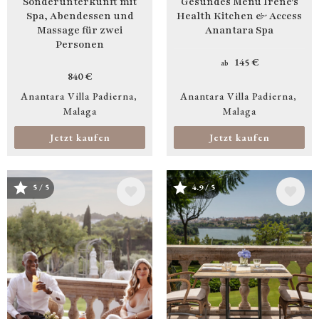
Sonderunterkunft mit
Gesundes Menü Irene's
Spa, Abendessen und
Health Kitchen & Access
Massage für zwei
Anantara Spa
Personen
145 €
ab
840 €
Anantara Villa Padierna
Anantara Villa Padierna
Malaga
Malaga
Jetzt kaufen
Jetzt kaufen
Bild
Bild
5 / 5
4.9 / 5