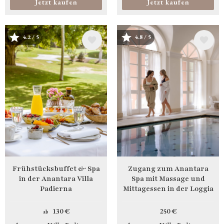
Jetzt kaufen
Jetzt kaufen
Bild
Bild
4.2 / 5
4.8 / 5
Frühstücksbuffet & Spa
Zugang zum Anantara
in der Anantara Villa
Spa mit Massage und
Padierna
Mittagessen in der Loggia
130 €
250 €
ab