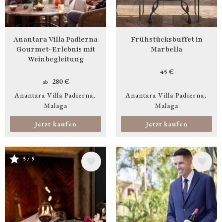
Anantara Villa Padierna
Frühstücksbuffet in
Gourmet-Erlebnis mit
Marbella
Weinbegleitung
45 €
280 €
ab
Anantara Villa Padierna
Anantara Villa Padierna
Malaga
Malaga
Jetzt kaufen
Jetzt kaufen
Bild
Bild
5 / 5