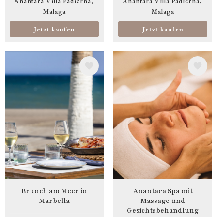
Anantara Villa Padierna
Anantara Villa Padierna
Malaga
Malaga
Jetzt kaufen
Jetzt kaufen
Bild
Bild
Brunch am Meer in
Anantara Spa mit
Marbella
Massage und
Gesichtsbehandlung