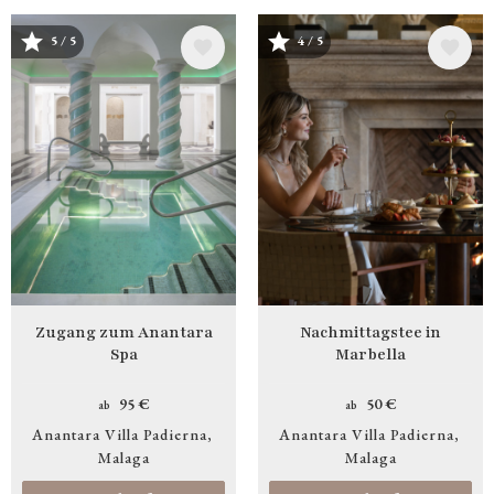
Bild
Bild
5 / 5
4 / 5
Zugang zum Anantara
Nachmittagstee in
Spa
Marbella
95 €
50 €
ab
ab
Anantara Villa Padierna
Anantara Villa Padierna
Malaga
Malaga