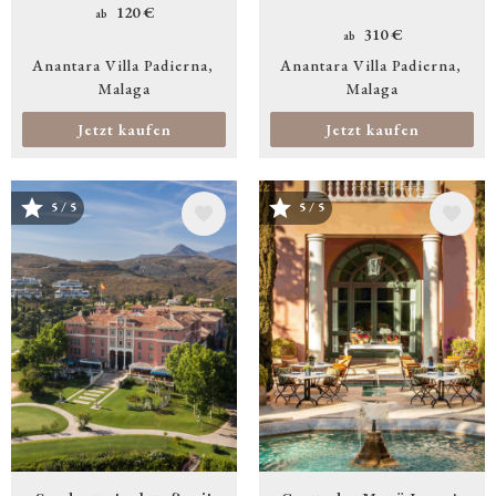
120 €
ab
310 €
ab
Anantara Villa Padierna
Anantara Villa Padierna
Malaga
Malaga
Jetzt kaufen
Jetzt kaufen
Bild
Bild
5 / 5
5 / 5