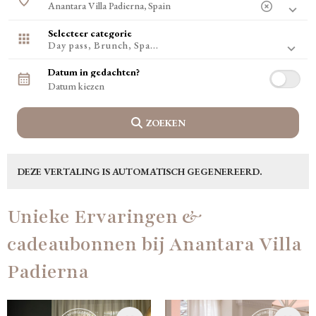
Rome, Italië
Amsterdam, Nederland
Nice, Frankrijk
Selecteer categorie
Boedapest, Hongarije
Day pass, Brunch, Spa...
Faro, Portugal
Groot Dublin, Ierland
Datum in gedachten?
Wenen, Oostenrijk
Amalfikust, Italië
ZOEKEN
DEZE VERTALING IS AUTOMATISCH GEGENEREERD.
Unieke Ervaringen &
cadeaubonnen bij Anantara Villa
Padierna