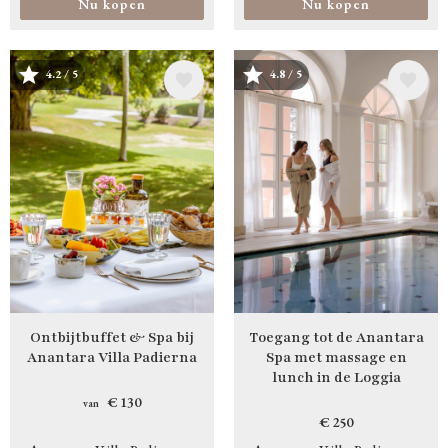
Nu kopen
Nu kopen
Afbeelding
Afbeelding
4.2 / 5
4.8 / 5
Ontbijtbuffet & Spa bij
Toegang tot de Anantara
Anantara Villa Padierna
Spa met massage en
lunch in de Loggia
€ 130
van
€ 250