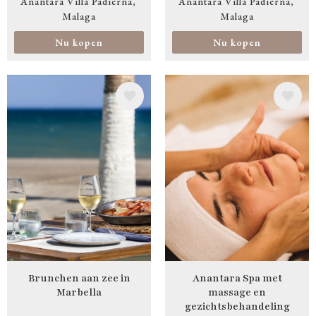
Anantara Villa Padierna
Anantara Villa Padierna
Malaga
Malaga
Nu kopen
Nu kopen
Afbeelding
Afbeelding
Brunchen aan zee in
Anantara Spa met
Marbella
massage en
gezichtsbehandeling