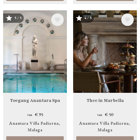
Afbeelding
Afbeelding
5 / 5
4 / 5
Toegang Anantara Spa
Thee in Marbella
€ 95
€ 50
van
van
Anantara Villa Padierna
Anantara Villa Padierna
Malaga
Malaga