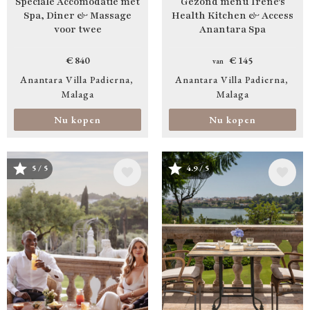
Speciale Accomodatie met
Gezond menu Irene's
Spa, Diner & Massage
Health Kitchen & Access
voor twee
Anantara Spa
€ 840
€ 145
van
Anantara Villa Padierna
Anantara Villa Padierna
Malaga
Malaga
Nu kopen
Nu kopen
Afbeelding
Afbeelding
5 / 5
4.9 / 5