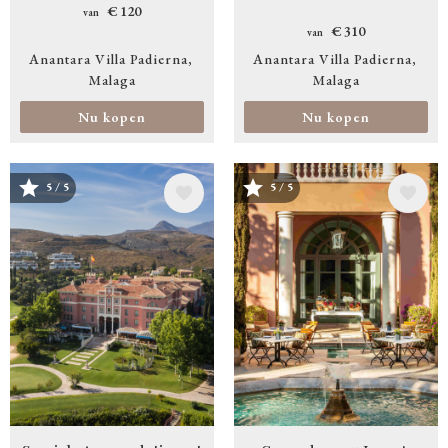
€ 120
van
€ 310
van
Anantara Villa Padierna
Anantara Villa Padierna
Malaga
Malaga
Nu kopen
Nu kopen
Afbeelding
Afbeelding
5 / 5
5 / 5