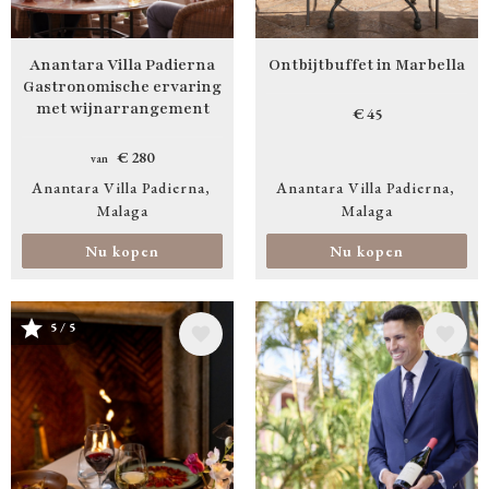
Anantara Villa Padierna
Ontbijtbuffet in Marbella
Gastronomische ervaring
met wijnarrangement
€ 45
€ 280
van
Anantara Villa Padierna
Anantara Villa Padierna
Malaga
Malaga
Nu kopen
Nu kopen
Afbeelding
Afbeelding
5 / 5