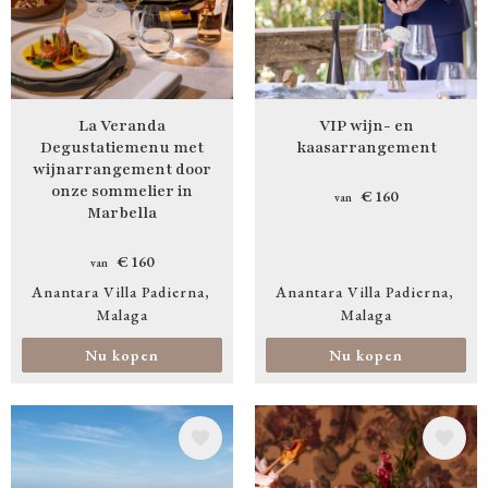
La Veranda
VIP wijn- en
Degustatiemenu met
kaasarrangement
wijnarrangement door
onze sommelier in
€ 160
van
Marbella
€ 160
van
Anantara Villa Padierna
Anantara Villa Padierna
Malaga
Malaga
Nu kopen
Nu kopen
Afbeelding
Afbeelding