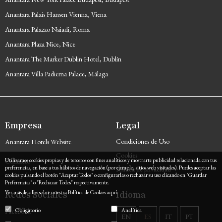
Anantara Palais Hansen Vienna, Viena
Anantara Palazzo Naiadi, Roma
Anantara Plaza Nice, Nice
Anantara The Marker Dublin Hotel, Dublín
Anantara Villa Padierna Palace, Málaga
Empresa
Legal
Condiciones de Uso
Anantara Hotels Website
Cookies
Contacto
Utilizamos cookies propias y de terceros con fines analíticos y mostrarte publicidad relacionada con tus
preferencias, en base a tus hábitos de navegación (por ejemplo, sitios web visitados). Puedes aceptar las
Política de privacidad
cookies pulsando el botón "Aceptar Todos" o configurarlas o rechazar su uso clicando en "Guardar
Preferencias" o "Rechazar Todos" respectivamente.
Redes Sociales
Idioma
Ver mas detalles sobre nuestra Política de Cookies aquí.
Facebook
Obligatorio
Analítica
EN
ES
IT
PT