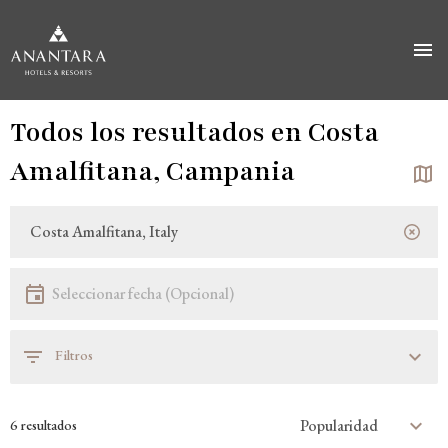
Pasar
Todos los resultados en Costa
al
contenido
Amalfitana, Campania
principal
Ubicación
Ubicación
Fecha
Seleccionar fecha
Filtros
6 resultados