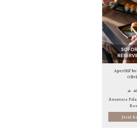
SOFOR
RESERV
Aperitif be
Oliv
4
ab
Anantara Pala
Ro
Jetzt k