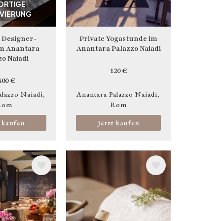
ORTIGE
VIERUNG
s Designer-
Private Yogastunde im
im Anantara
Anantara Palazzo Naiadi
zo Naiadi
120 €
500 €
alazzo Naiadi
Anantara Palazzo Naiadi
Rom
Rom
t kaufen
Jetzt kaufen
Bild