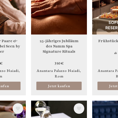
SOF
RESER
r Paare &
25-jähriges Jubiläum
Frühstück
ei Seen by
des Namm Spa
ier
Signature Rituals
ab
 €
350 €
zzo Naiadi
Anantara Palazzo Naiadi
Anantara P
m
Rom
aufen
Jetzt kaufen
Jetz
Bild
Bild