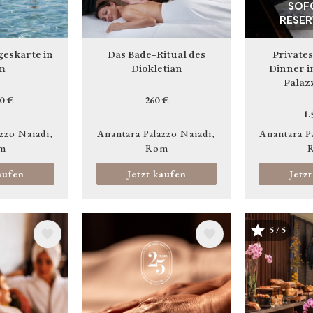
SOF
RESER
eskarte in
Das Bade-Ritual des
Private
m
Diokletian
Dinner 
Palaz
0 €
260 €
1.
zzo Naiadi
Anantara Palazzo Naiadi
Anantara P
m
Rom
aufen
Jetzt kaufen
Jetz
5 / 5
Bild
Bild