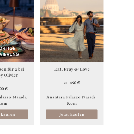
ORTIGE
VIERUNG
en für 2 bei
Eat, Pray & Love
y Olivier
450 €
ab
00 €
alazzo Naiadi
Anantara Palazzo Naiadi
Rom
Rom
t kaufen
Jetzt kaufen