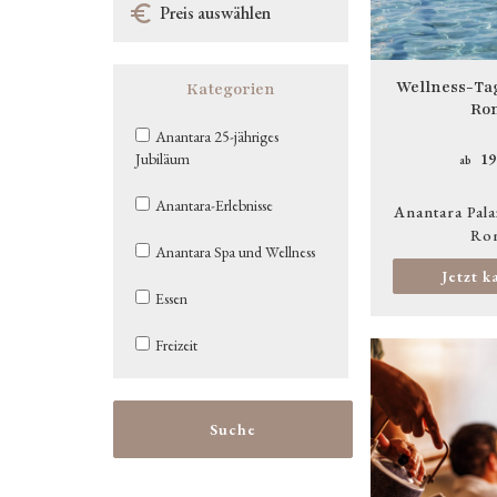
Wellness-Tag
Kategorien
Ro
Anantara 25-jähriges
19
Jubiläum
ab
Anantara-Erlebnisse
Anantara Pala
Ro
Anantara Spa und Wellness
Jetzt k
Essen
Freizeit
Bild
Suche