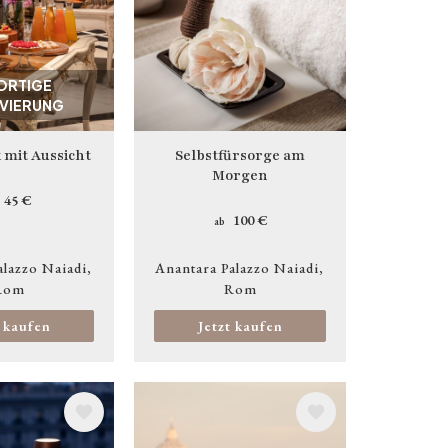
ORTIGE
VIERUNG
 mit Aussicht
Selbstfürsorge am
Morgen
45 €
100 €
ab
alazzo Naiadi
Anantara Palazzo Naiadi
Rom
Rom
t kaufen
Jetzt kaufen
Bild