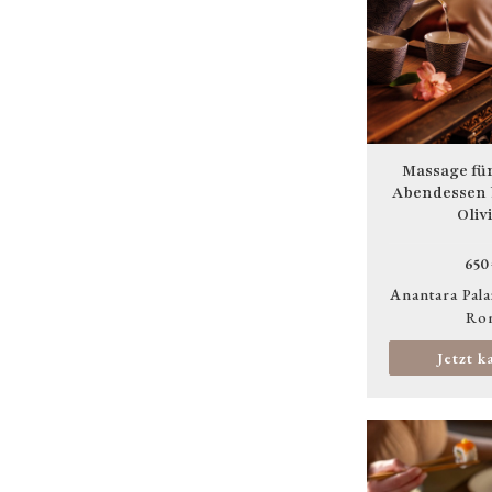
Massage fü
Abendessen b
Oliv
650
Anantara Pala
Ro
Jetzt k
Bild