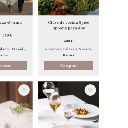
eza & Ama
Clase de cocina Spice
Spoons para dos
450 €
e
400 €
alazzo Naiadi
Anantara Palazzo Naiadi
oma
Roma
mprar
Comprar
Image