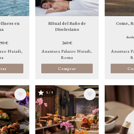
llness en
Ritual del Baño de
Come, R
ma
Diocleciano
desd
90 €
260 €
zzo Naiadi
Anantara Palazzo Naiadi
Anantara P
ma
Roma
R
rar
Comprar
Co
5 / 5
Image
Image