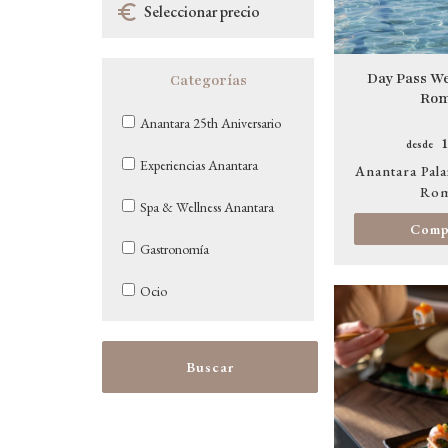
Day Pass We
Categorías
Ro
Anantara 25th Aniversario
1
desde
Experiencias Anantara
Anantara Pala
Ro
Spa & Wellness Anantara
Comp
Gastronomía
Ocio
Image
Buscar