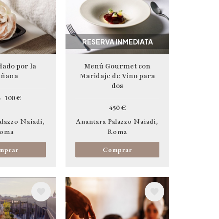
RESERVA INMEDIATA
dado por la
Menú Gourmet con
ñana
Maridaje de Vino para
dos
100 €
e
450 €
alazzo Naiadi
Anantara Palazzo Naiadi
oma
Roma
mprar
Comprar
Image