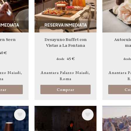
NMEDIATA
RESERVA INMEDIATA
 en Seen
Desayuno Buffet con
Autocui
Vistas a La Fontana
ma
40 €
45 €
desde
desd
zzo Naiadi
Anantara Palazzo Naiadi
Anantara P
ma
Roma
R
rar
Comprar
Co
Image
Image