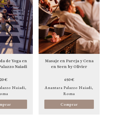
ada de Yoga en
Masaje en Pareja y Cena
alazzo Naiadi
en Seen by Olivier
20 €
650 €
alazzo Naiadi
Anantara Palazzo Naiadi
oma
Roma
mprar
Comprar