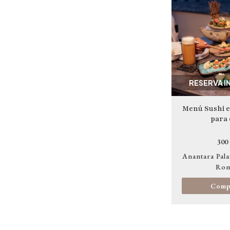
RESERVA I
Menú Sushi e
para 
300
Anantara Pala
Ro
Comp