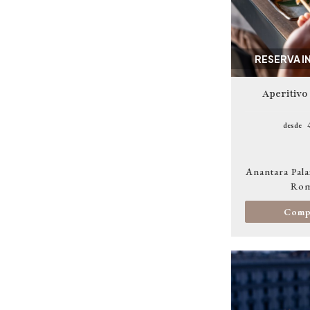
RESERVA I
Aperitivo
desde
Anantara Pala
Ro
Comp
Image