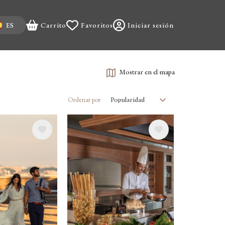
t your language
ES
Carrito
Favoritos
Iniciar sesión
Mostrar en el mapa
Ordenar por
Image