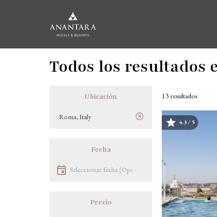
Pasar
Todos los resultados 
al
contenido
principal
13 resultados
Ubicación
Ubicación
4.3 / 5
Image
Fecha
Seleccionar fecha
Precio