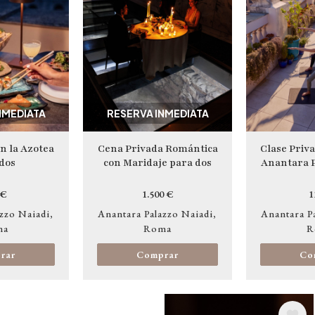
NMEDIATA
RESERVA INMEDIATA
n la Azotea
Cena Privada Romántica
Clase Priv
dos
con Maridaje para dos
Anantara P
 €
1.500 €
1
zzo Naiadi
Anantara Palazzo Naiadi
Anantara P
ma
Roma
R
rar
Comprar
Co