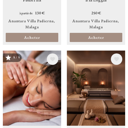
Padierna
à la Loggia
130 €
250 €
à partir de
Anantara Villa Padierna
Anantara Villa Padierna
Malaga
Malaga
Acheter
Acheter
5 / 5
Image
Image