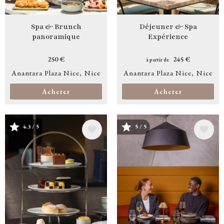
Spa & Brunch
Déjeuner & Spa
panoramique
Expérience
250 €
245 €
à partir de
Anantara Plaza Nice
Nice
Anantara Plaza Nice
Nice
Acheter
Acheter
4.3 / 5
5 / 5
Image
Image