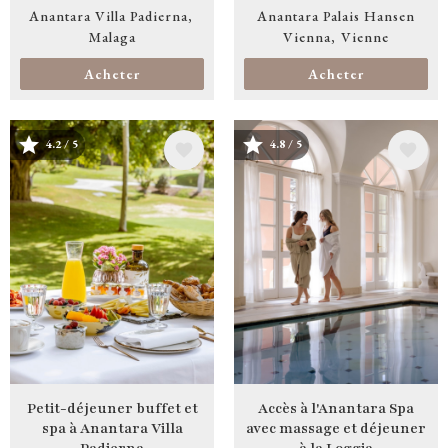
Anantara Villa Padierna
Anantara Palais Hansen
Malaga
Vienna
Vienne
Acheter
Acheter
4.2 / 5
4.8 / 5
Image
Image
Petit-déjeuner buffet et
Accès à l'Anantara Spa
spa à Anantara Villa
avec massage et déjeuner