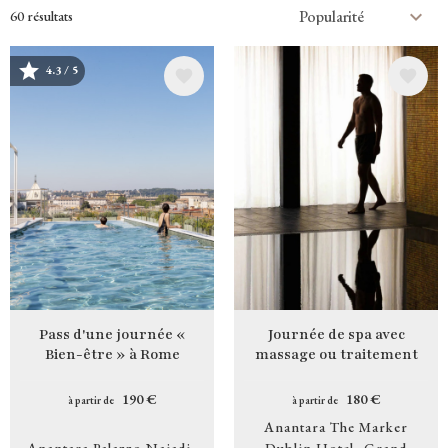
60 résultats
4.3 / 5
Image
Image
Pass d'une journée «
Journée de spa avec
Bien-être » à Rome
massage ou traitement
190 €
180 €
à partir de
à partir de
Anantara The Marker
Anantara Palazzo Naiadi
Dublin Hotel
Grand