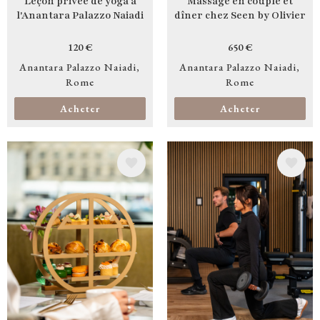
Leçon privée de yoga à
Massage en couple et
l'Anantara Palazzo Naiadi
dîner chez Seen by Olivier
120 €
650 €
Anantara Palazzo Naiadi
Anantara Palazzo Naiadi
Rome
Rome
Acheter
Acheter
Image
Image