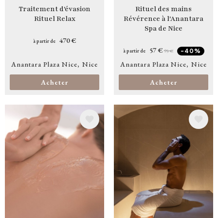
Traitement d'évasion
Rituel des mains
Rituel Relax
Révérence à l'Anantara
Spa de Nice
470 €
à partir de
57 €
à partir de
95 €
-40%
Anantara Plaza Nice
Nice
Anantara Plaza Nice
Nice
Acheter
Acheter
Image
Image