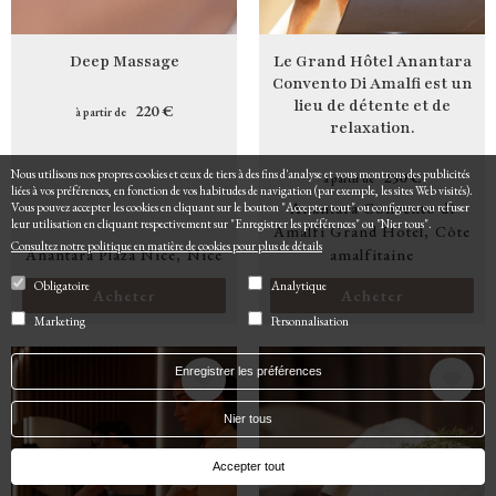
Deep Massage
Le Grand Hôtel Anantara
Convento Di Amalfi est un
lieu de détente et de
220 €
à partir de
relaxation.
Nous utilisons nos propres cookies et ceux de tiers à des fins d'analyse et vous montrons des publicités
250 €
à partir de
liées à vos préférences, en fonction de vos habitudes de navigation (par exemple, les sites Web visités).
Anantara Convento di
Vous pouvez accepter les cookies en cliquant sur le bouton "Accepter tout" ou configurer ou refuser
leur utilisation en cliquant respectivement sur "Enregistrer les préférences" ou "Nier tous".
Amalfi Grand Hotel
Côte
Consultez notre politique en matière de cookies pour plus de détails
Anantara Plaza Nice
Nice
amalfitaine
Obligatoire
Analytique
Acheter
Acheter
Marketing
Personnalisation
Enregistrer les préférences
Image
Image
Nier tous
Accepter tout