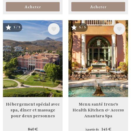
Acheter
Acheter
5 / 5
5 / 5
Image
Image
Hébergement spécial avec
Menu santé Irene's
spa, dîner et massage
Health Kitchen & Access
pour deux personnes
Anantara Spa
840 €
145 €
à partir de