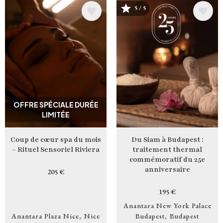
5 / 5
Image
Image
OFFRE SPÉCIALE DURÉE
LIMITÉE
Coup de cœur spa du mois
Du Siam à Budapest :
– Rituel Sensoriel Riviera
traitement thermal
commémoratif du 25e
anniversaire
205 €
195 €
Anantara New York Palace
Anantara Plaza Nice
Nice
Budapest
Budapest