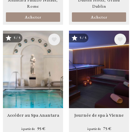
Rome
Dublin
Acheter
Acheter
5 / 5
5 / 5
Image
Image
Accéder au Spa Anantara
Journée de spa à Vienne
95 €
75 €
à partir de
à partir de