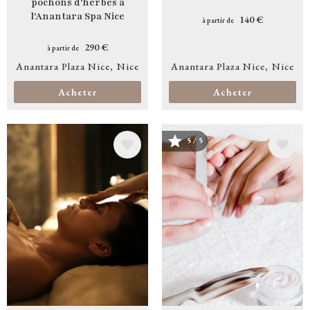
pochons d'herbes à
l'Anantara Spa Nice
140 €
à partir de
290 €
à partir de
Anantara Plaza Nice
Nice
Anantara Plaza Nice
Nice
Acheter
Acheter
5 / 5
Image
Image