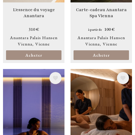
L'essence du voyage
Carte-cadeau Anantara
Anantara
Spa Vienna
310 €
100 €
à partir de
Anantara Palais Hansen
Anantara Palais Hansen
Vienna
Vienne
Vienna
Vienne
Acheter
Acheter
Image
Image