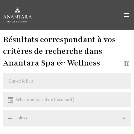
Aller
Résultats correspondant à vos
au
contenu
critères de recherche dans
principal
Anantara Spa & Wellness
Localisation
Localisation
Date
Sélectionnez la date
Filtres