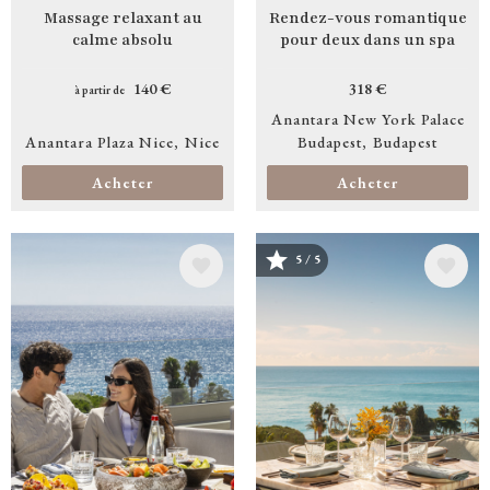
Massage relaxant au
Rendez-vous romantique
calme absolu
pour deux dans un spa
140 €
318 €
à partir de
Anantara New York Palace
Anantara Plaza Nice
Nice
Budapest
Budapest
Acheter
Acheter
5 / 5
Image
Image