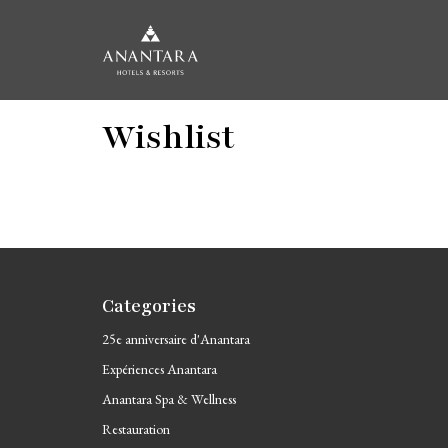
Aller
Wishlist
au
contenu
principal
Categories
25e anniversaire d'Anantara
Expériences Anantara
Anantara Spa & Wellness
Restauration