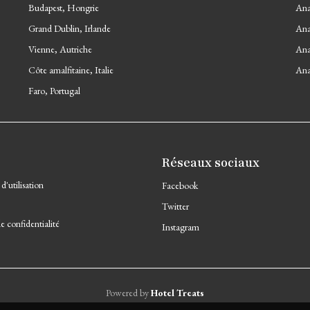
Budapest, Hongrie
Ana
Grand Dublin, Irlande
Ana
Vienne, Autriche
Ana
Côte amalfitaine, Italie
Ana
Faro, Portugal
Réseaux sociaux
d'utilisation
Facebook
Twitter
e confidentialité
Instagram
Powered by
Hotel Treats