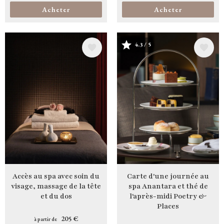
Acheter
Acheter
4.3 / 5
Image
Image
Accès au spa avec soin du
Carte d'une journée au
visage, massage de la tête
spa Anantara et thé de
et du dos
l'après-midi Poetry &
Places
205 €
à partir de