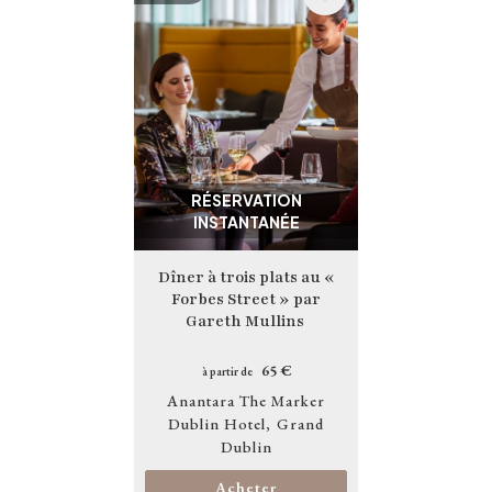
Image
RÉSERVATION
INSTANTANÉE
Dîner à trois plats au «
Forbes Street » par
Gareth Mullins
65 €
à partir de
Anantara The Marker
Dublin Hotel
Grand
Dublin
Acheter