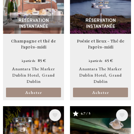
RÉSERVATION
RÉSERVATION
INSTANTANÉE
INSTANTANÉE
Champagne et thé de
Poésie et lieux - Thé de
l'après-midi
l'après-midi
85 €
65 €
à partir de
à partir de
Anantara The Marker
Anantara The Marker
Dublin Hotel
Grand
Dublin Hotel
Grand
Dublin
Dublin
Acheter
Acheter
4.7 / 5
Image
Image