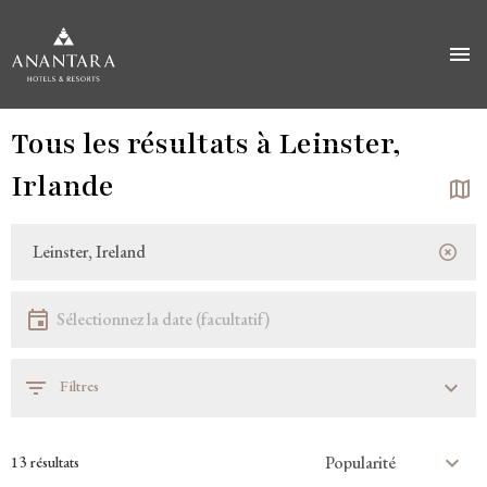
Aller
Tous les résultats à Leinster,
au
contenu
Irlande
principal
Localisation
Localisation
Date
Sélectionnez la date
Filtres
13 résultats