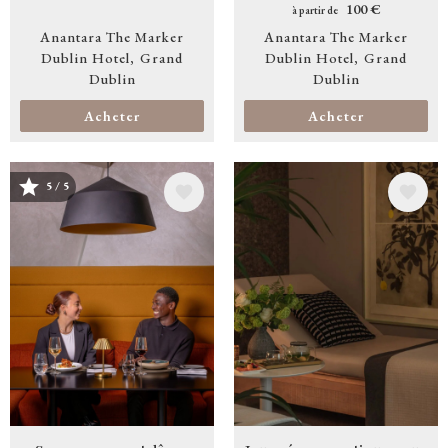
100 €
à partir de
Anantara The Marker
Anantara The Marker
Dublin Hotel
Grand
Dublin Hotel
Grand
Dublin
Dublin
Acheter
Acheter
5 / 5
Image
Image