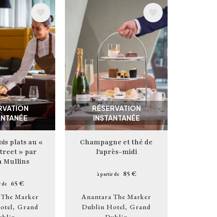
Image
RVATION
RÉSERVATION
ANTANÉE
INSTANTANÉE
ois plats au «
Champagne et thé de
treet » par
l'après-midi
h Mullins
85 €
à partir de
65 €
r de
 The Marker
Anantara The Marker
otel
Grand
Dublin Hotel
Grand