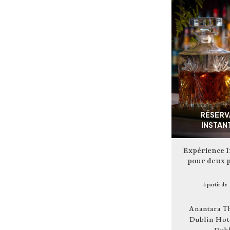
Image
RÉSERV
INSTAN
Expérience I
pour deux 
à partir de
Anantara T
Dublin Hot