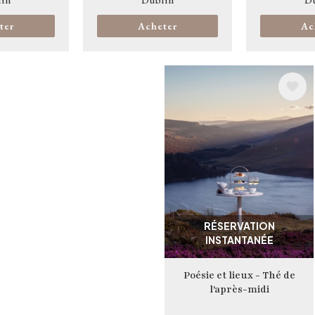
in
Dublin
D
ter
Acheter
Ac
Image
RÉSERVATION
INSTANTANÉE
Poésie et lieux - Thé de
l'après-midi