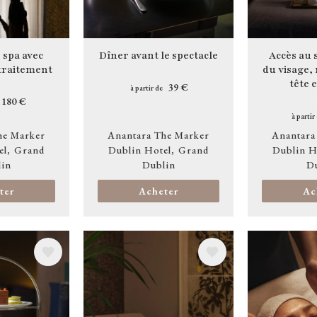
 spa avec
Dîner avant le spectacle
Accès au 
traitement
du visage,
tête 
39 €
à partir de
180 €
à partir
he Marker
Anantara The Marker
Anantara
el
Grand
Dublin Hotel
Grand
Dublin H
in
Dublin
D
ter
Acheter
Ac
Image
Image