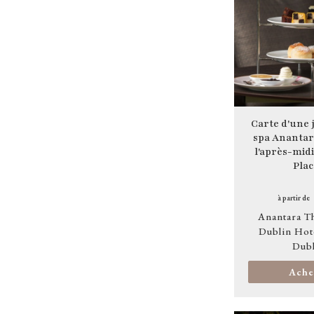
Carte d'une 
spa Anantara
l'après-mid
Plac
à partir de
Anantara T
Dublin Hot
Dubl
Ache