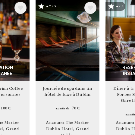
4.7 / 5
4 / 5
Image
Image
ATION
RÉSE
TANÉE
INST
rish Coffee
Journée de spa dans un
Dîner à tr
personnes
hôtel de luxe à Dublin
Forbes S
Garet
100 €
70 €
à partir de
à parti
he Marker
Anantara The Marker
Anantara
el
Grand
Dublin Hotel
Grand
Dublin H