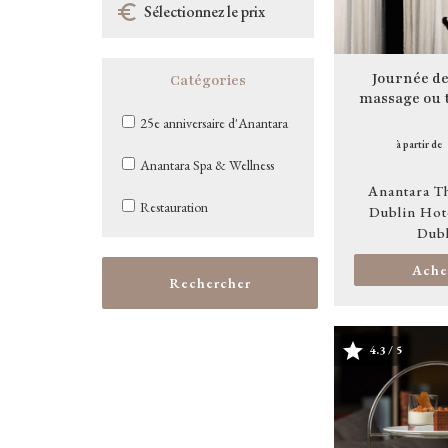
Journée de
Catégories
massage ou 
25e anniversaire d'Anantara
à partir de
Anantara Spa & Wellness
Anantara T
Restauration
Dublin Hot
Dubl
Ache
Rechercher
4.3 / 5
Image