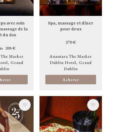
spa avec soin
Spa, massage et dîner
 massage de la
pour deux
et du dos
370 €
205 €
 de
 The Marker
Anantara The Marker
otel
Grand
Dublin Hotel
Grand
ublin
Dublin
heter
Acheter
Image