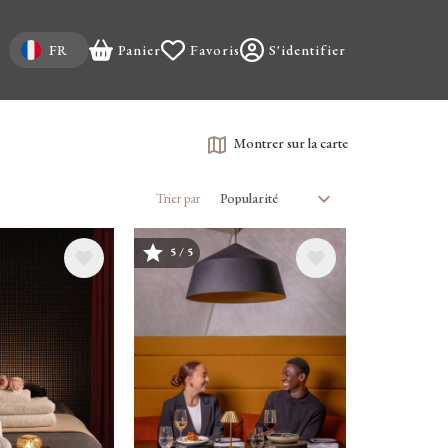
Select your language
FR
Panier
Favoris
S'identifier
Montrer sur la carte
Trier par
5 / 5
Image