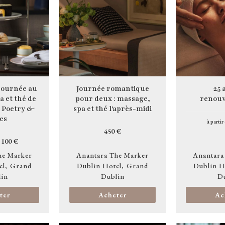
journée au
Journée romantique
25 
 et thé de
pour deux : massage,
renouv
i Poetry &
spa et thé l'après-midi
es
à partir
450 €
100 €
he Marker
Anantara The Marker
Anantara
el
Grand
Dublin Hotel
Grand
Dublin H
in
Dublin
D
ter
Acheter
Ac