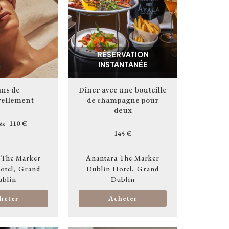
RÉSERVATION
INSTANTANÉE
ans de
Dîner avec une bouteille
ellement
de champagne pour
deux
110 €
 de
145 €
 The Marker
Anantara The Marker
otel
Grand
Dublin Hotel
Grand
ublin
Dublin
heter
Acheter